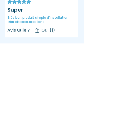
Noté 5 sur 5.
Super
Très bon produit simple d'installation
très efficace.excellent
Avis utile ?
Oui (1)
En savoir plus
LBEM
A propos
Blog
FAQ
LBEM SAS
RCS 912505575
3 rue de La Mothe,
24300 Nontron
France
AquaReturn
Liens rapides
www.aquareturn.com
Aide
Contact
Pages légales
Newsletter
S'inscrire